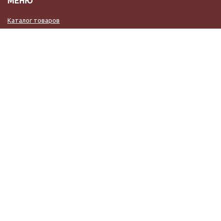
МЕНЮ
Каталог товаров
Доставка
О нас
Услуги
Гарантия и возврат
Контакты
В интерьере
КОНТАКТЫ
+7(952) 057 75 55
salon-keramika@mail.ru
Калининград, ул. Горького, 122а